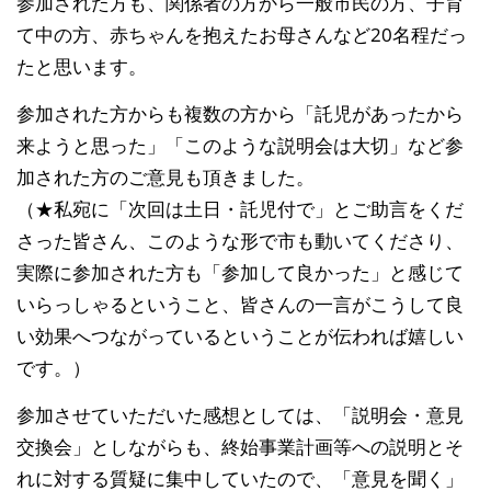
参加された方も、関係者の方から一般市民の方、子育
て中
の方、赤ちゃんを抱えたお母さんなど20名程だっ
たと思
います。
参加された方からも複数の方から「託児があったから
来よ
うと思った」「このような説明会は大切」など参
加された
方のご意見も頂きました。
（★私宛に「次回は土日・託児付で」とご助言をくだ
さっ
た皆さん、このような形で市も動いてくださり、
実際に参
加された方も「参加して良かった」と感じて
いらっしゃる
ということ、皆さんの一言がこうして良
い効果へつながっ
ているということが伝われば嬉しい
です。）
参加させていただいた感想としては、「説明会・意見
交換
会」としながらも、終始事業計画等への説明とそ
れに対す
る質疑に集中していたので、「意見を聞く」