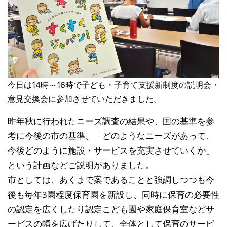
今日は14時～16時で子ども・子育て支援新制度の説明
会・
意見交換会に参加させていただきました。
昨年秋に行われたニーズ調査の結果や、国の基準を参
考に
今後の市の基準、「どのようなニーズがあって、
今後どの
ように施設・サービスを充実させていくか」
という計画な
どご説明がありました。
市としては、あくまで案であることと強調しつつも今
後も
毎年3園程度保育園を新設し、同時に保育の必要性
の認定
を広くしたり認定こども園や家庭保育室などサ
ービスの幅
を広げたりして、全体として保育のサービ