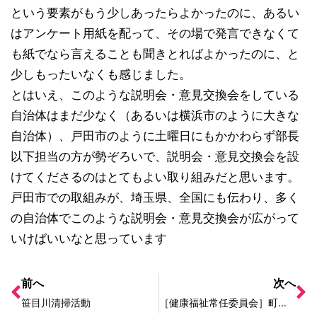
という要素が
もう少しあったらよかったのに、あるい
はアンケート用紙
を配って、その場で発言できなくて
も紙でなら言えること
も聞きとればよかったのに、と
少しもったいなくも感じま
した。
とはいえ、このような説明会・意見交換会をしている
自治
体はまだ少なく（あるいは横浜市のように大きな
自治体）
、戸田市のように土曜日にもかかわらず部長
以下担当の方
が勢ぞろいで、説明会・意見交換会を設
けてくださるのは
とてもよい取り組みだと思います。
戸田市での取組みが、埼玉県、全国にも伝わり、多く
の自
治体でこのような説明会・意見交換会が広がって
いけばい
いなと思っています
前へ
次へ
笹目川清掃活動
［健康福祉常任委員会］町会リズム体操視察