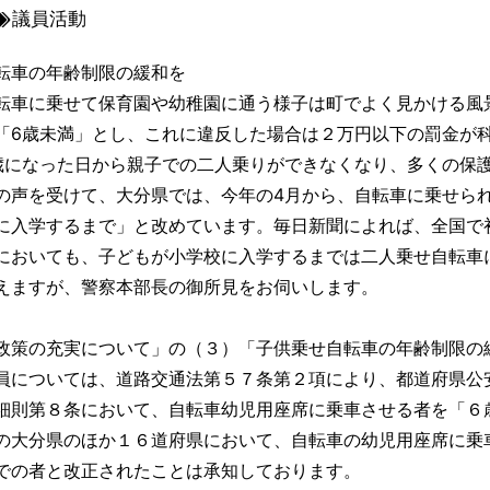
議員活動
転車の年齢制限の緩和を
車に乗せて保育園や幼稚園に通う様子は町でよく見かける風
「6歳未満」とし、これに違反した場合は２万円以下の罰金が科
歳になった日から親子での二人乗りができなくなり、多くの保
声を受けて、大分県では、今年の4月から、自転車に乗せられ
に入学するまで」と改めています。毎日新聞によれば、全国で
おいても、子どもが小学校に入学するまでは二人乗せ自転車
えますが、警察本部長の御所見をお伺いします。
政策の充実について」の（３）「子供乗せ自転車の年齢制限の
については、道路交通法第５７条第２項により、都道府県公
細則第８条において、自転車幼児用座席に乗車させる者を「６
大分県のほか１６道府県において、自転車の幼児用座席に乗
での者と改正されたことは承知しております。