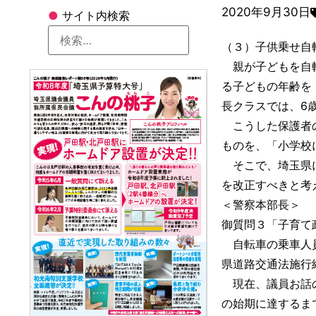
2020年9月30日
●
サイト内検索
（３）子供乗せ自
親が子どもを自転
る子どもの年齢を
長クラスでは、6
こうした保護者の
ものを、「小学校
そこで、埼玉県に
を改正すべきと考
＜警察本部長＞
御質問３「子育て
自転車の乗車人員
県道路交通法施行
現在、議員お話の
の始期に達するま