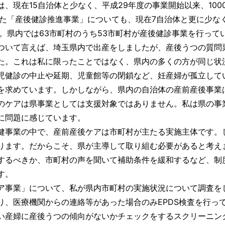
は、現在15自治体と少なく、平成29年度の事業開始以来、10
また「産後健診推進事業」についても、現在7自治体と更に少な
す。県内では63市町村のうち53市町村が産後健診事業を行って
いて言えば、埼玉県内で出産をしましたが、産後うつの質問
た。これは私に限ったことではなく、県内の多くの方が同じ状
児健診の中止や延期、児童館等の閉鎖など、妊産婦が孤立して
を求めています。しかしながら、県内の自治体の産前産後事業
のケアは県事業としては支援対象ではありません。私は県の事
に問題に感じています。
事業の中で、産前産後ケアは市町村が主たる実施主体です。
ります。だからこそ、県が主導して取り組む必要があると考え
するべきか、市町村の声を聞いて補助条件を緩和するなど、制
す。
事業」について、私が県内市町村の実施状況について調査をし
り、医療機関からの連絡等があった場合のみEPDS検査を行って
い産婦に産後うつの傾向がないかチェックをするスクリーニン