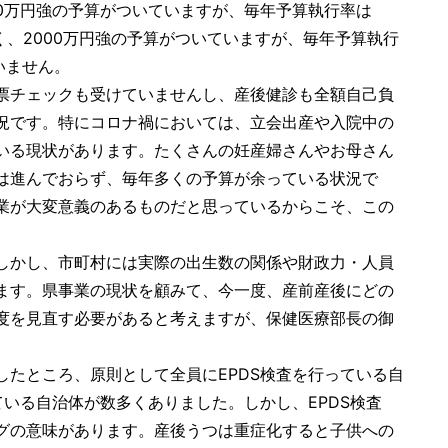
00万円強の予算がついていますが、毎年予算執行率は
く、2000万円強の予算がついていますが、毎年予算執行
いません。
票チェックも受けていませんし、産後健診も全額自己負
況です。特にコロナ禍においては、立会出産や入院中の
いる現状があります。たくさんの妊産婦さんやお母さん
は進んでおらず、毎年多くの予算が余っている状況で
業が大変意義のあるものだと思っているからこそ、この
しかし、市町村には実際の出生数の関係や財政力・人員
ます。県事業の現状を顧みて、今一度、産前産後にどの
度を見直す必要があると考えますが、保健医療部長の御
たところ、原則として全員にEPDS検査を行っている自
いる自治体が数多くありました。しかし、EPDS検査
グの意味があります。産後うつは重症化すると子供への