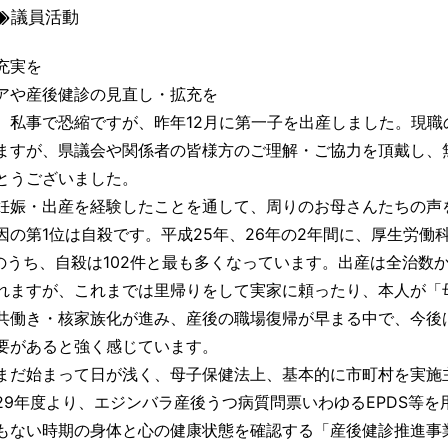
議員活動
充実を
アや産後健診の見直し・拡充を
私事で恐縮ですが、昨年12月に第一子を出産しました。現職
ますが、県議会や関係者の皆様方のご理解・ご協力を頂戴し、
とうございました。
娠・出産を経験したことを通して、周りのお母さんたちの声
の第1位は自殺です。平成25年、26年の2年間に、厚生労働
件のうち、自殺は102件と最も多くなっています。出産は全治
れますが、これまでは里帰りをして実家に頼ったり、本人が「
共働き・核家族化が進み、産後の職場復帰が早まる中で、今後
要があると強く感じています。
だ始まって日が浅く、母子保健法上、基本的に市町村を実施
29年度より、エジンバラ産後うつ病質問票いわゆるEPDS等
もない時期の身体と心の健康状態を確認する「産後健診推進事