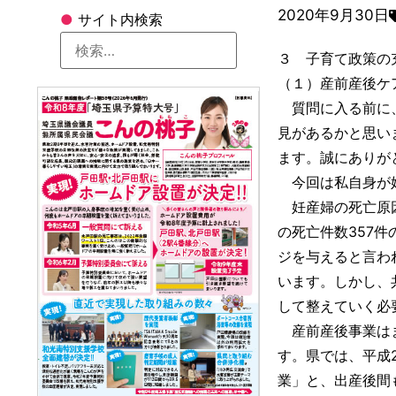
2020年9月30日
●
サイト内検索
３ 子育て政策の
（１）産前産後ケ
質問に入る前に、
見があるかと思い
ます。誠にありが
今回は私自身が妊
妊産婦の死亡原因
の死亡件数357
ジを与えると言わ
います。しかし、
して整えていく必
産前産後事業はま
す。県では、平成
業」と、出産後間