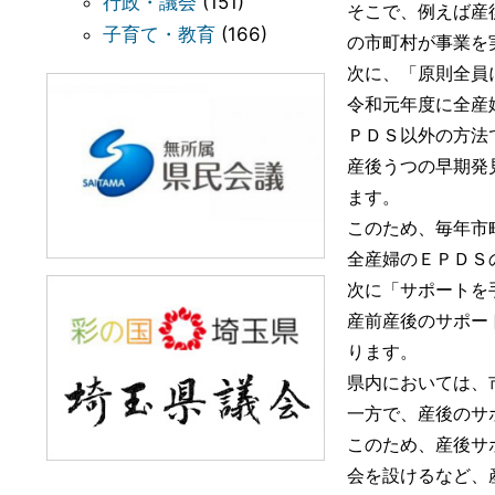
行政・議会
(151)
そこで、例えば産
子育て・教育
(166)
の市町村が事業を
次に、「原則全員
令和元年度に全産
ＰＤＳ以外の方法
産後うつの早期発
ます。
このため、毎年市
全産婦のＥＰＤＳ
次に「サポートを
産前産後のサポー
ります。
県内においては、
一方で、産後のサ
このため、産後サ
会を設けるなど、