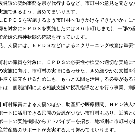
後健診の契約事務を県が代行するなど、市町村の意見を聞きな
実施できるよう、努めてまいります。
にＥＰＤＳを実施するよう市町村へ働きかけをできないか」に
婦を対象にＥＰＤＳを実施したのは３６市町(しまち)、一部の
で産婦の精神状態の確認を行っています。
見、支援には、ＥＰＤＳなどによるスクリーニング検査は重要
町村の職員を対象に、ＥＰＤＳの必要性や検査の適切な実施に
の実施に向け、市町村の実情に合わせた、きめ細やかな支援を
手厚く拡充させるためにも、もっと民間を活用する必要がある
トは、個別訪問による相談支援や授乳指導などを行う事業、病
市町村職員による支援のほか、助産所や医療機関、ＮＰＯ法人
ポートに活用できる民間の資源が少ない市町村もあり、近隣と
ポートの実施機関からアドバイザーを招き、地域別に市町村が
産前産後のサポートが充実するよう努めてまいります。