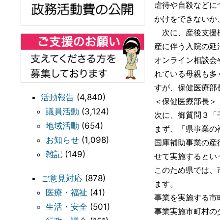
虐待や自殺などに
かけをできないか
次に、産後支援機
産に伴う入院の延
オンライン相談会
れている母親も多
すが、保健医療部
活動報告
(4,840)
＜保健医療部長＞
議員活動
(3,124)
次に、御質問３「
地域活動
(654)
まず、「県事業の
お知らせ
(1,098)
国庫補助事業の産
雑記
(149)
せて実施するとい
このため県では、
ご意見対応
(878)
ます。
医療・福祉
(41)
事業を実施する市
生活・安全
(501)
事業実施市町村の