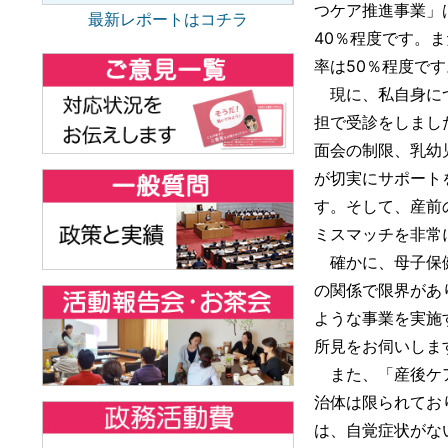
つケア推進事業」
最新レポートはコチラ
40％程度です。
率は50％程度で
現に、私自身につ
担で受診をしまし
面会の制限、乳幼
が切実にサポート
す。そして、産前
ミスマッチを非常
確かに、母子保健
の関係で限界があ
ような事業を実施
所見をお伺いしま
また、「産後ケア
治体は限られてお
は、自覚症状がな