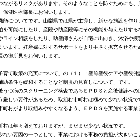
つながるリスクがあります。そのようなことを防ぐためにも、原
、保健医療部長にお伺いします。
能についてです。山梨県では県が主導し、新たな施設を作り
泊を可能にしたり、産院や助産院等にその機能を与えたりする
やライン相談をしたり、助産師さんが自宅に出向き、沐浴や授
くいます。妊産婦に対するサポートをより手厚く拡充させるた
長の御所見をお伺いします。
子育て政策の充実について」の（１）「産前産後ケアや産後健
補助条件を緩和することなど制度の見直しについて」です。
後うつ病のスクリーニング検査であるＥＰＤＳと産後健診への
う厳しい要件があるため、取組む市町村は極めて少ない状況で
市町村がより取組みやすくなるよう、ＥＰＤＳを実施する事業
町村は年々増えておりますが、まだまだ少ない状況です。
少ない要因の一つとして、事業における事務の負担が大きいこ