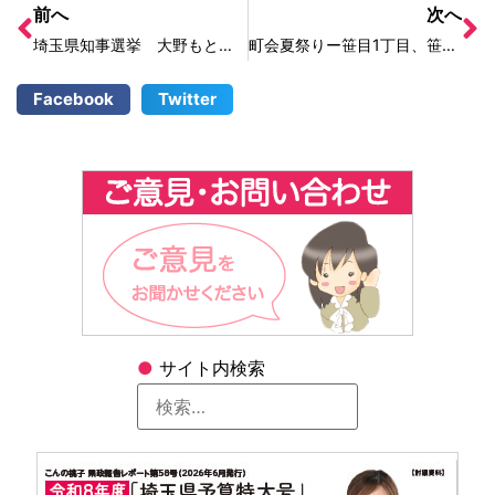
前へ
次へ
埼玉県知事選挙 大野もとひろ候補出陣式
町会夏祭りー笹目1丁目、笹目5丁目、新曽芦原町会
Facebook
Twitter
●
サイト内検索