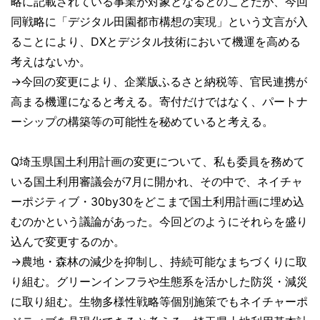
略に記載されている事業が対象となるとのことだが、今回
同戦略に「デジタル田園都市構想の実現」という文言が入
ることにより、DXとデジタル技術において機運を高める
考えはないか。
→今回の変更により、企業版ふるさと納税等、官民連携が
高まる機運になると考える。寄付だけではなく、パートナ
ーシップの構築等の可能性を秘めていると考える。
Q埼玉県国土利用計画の変更について、私も委員を務めて
いる国土利用審議会が7月に開かれ、その中で、ネイチャ
ーポジティブ・30by30をどこまで国土利用計画に埋め込
むのかという議論があった。今回どのようにそれらを盛り
込んで変更するのか。
→農地・森林の減少を抑制し、持続可能なまちづくりに取
り組む。グリーンインフラや生態系を活かした防災・減災
に取り組む。生物多様性戦略等個別施策でもネイチャーポ