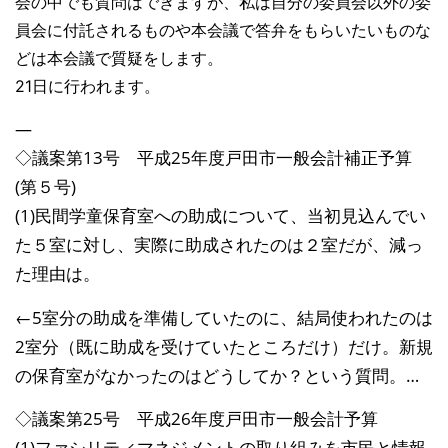
会の中で
も質問はできますが、私は自分の委員会以外の委
員会に付託される
ものや本会議で答弁をもらいたいものな
どは本会議で質疑をします
。
21日に行われます。
—
◇議案第13号 平成25年度戸田市一般会計補正予算
(第５号)
(1)民間学童保育室への助成について、当初見込んでい
た５室に
対し、実際に助成されたのは２室だが、減っ
た理由は。
←5室分の助成を準備していたのに、結局使われたのは
2室分（既
に助成を受けていたところだけ）だけ。新規
の保育室がなかったの
はどうしてか？という質問。
…
◇議案第25号 平成26年度戸田市一般会計予算
(1)ファシリティマネジメントの取り組みを市民と情報