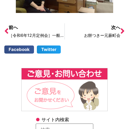
前へ
次へ
［令和6年12月定例会］一般質問5日目
お餅つきー元蕨町会
Facebook
Twitter
●
サイト内検索