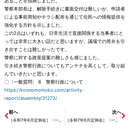
あることを指摘しました。
警察本部長は、解除手続きに書面交付は難しいが、申請者
による事前周知やチラシ配布を通じて住民への情報提供を
強化する方針を示しました。
この2点はいずれも、日常生活で直接関係する当事者にと
っては非常に大きい話だと思いますが、議場での答弁を引
き出すことは難しかったです。
警察に対する政策提案の難しさも感じました。
引き続き警察行政についてもアンテナを高くして、取り組
んでいきたいと思います。
〇〈一般質問〉 6 警察行政について
https://konnomomoko.com/activity-
report/assembly/31273/
前へ
次へ
［令和7年6月定例会］〈一般質問〉 7 療育手帳の判定について
［令和7年6月定例会］〈一般質問〉 5 日本語支援員について