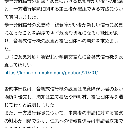
歩車分離信号の新設・変更における視覚障がい者への配慮
と、一方通行解除に関する第三者が確認できる方法につい
て質問しました。
歩車分離信号の変更時、視覚障がい者が新しい信号に変更
になったことを認識できず危険な状況になる可能性があ
り、音響式信号機の設置と福祉団体への周知を求めまし
た。
〇〈ご意見対応〉新曽北小学前交差点に音響式信号機を設
置してほしい
https://konnomomoko.com/petition/29701/
警察本部長は、音響式信号機の設置は視覚障がい者の多い
場所を優先し、周知は立て看板や市町村、福祉団体等を通
じて行うと説明しました。
また、一方通行解除について、事業者の申請に対する警察
の対応が口頭であり、住民への情報提供等は申請者次第で