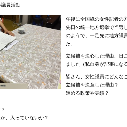
議員活動
午後に全国紙の女性記者の
先日の統一地方選挙で当選
のようで、一足先に地方議
た。
立候補を決心した理由、日
ました（私自身が記事にな
皆さん、女性議員にどんな
立候補を決意した理由？
進める政策や実績？
？
話？
るか、入っていないか？