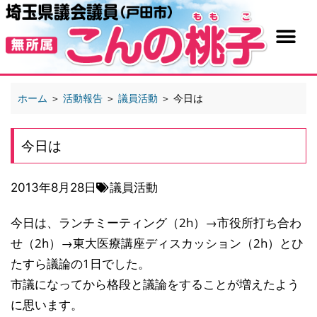
ホーム
＞
活動報告
＞
議員活動
＞
今日は
今日は
2013年8月28日
議員活動
今日は、ランチミーティング（2h）→市役所打ち合わ
せ（2h）→東大医療講座ディスカッション（2h）とひ
たすら議論の1日でした。
市議になってから格段と議論をすることが増えたよう
に思います。