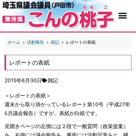
ホーム
＞
活動報告
＞
雑記
＞
レポートの表紙
レポートの表紙
2015年6月30日
雑記
＜レポートの表紙＞
週末から取り掛かっているレポート第10号（平成27年
6月議会報告）ですが、表紙が白紙です。
見開きページの左側には２段で一般質問（政策提案）
を、右側には議会報告を、裏面には活動写真をと、構