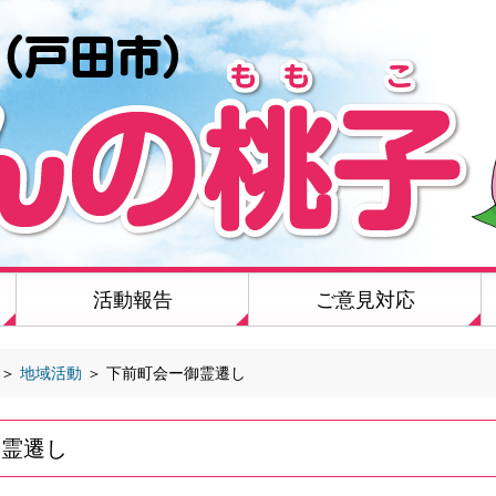
活動報告
ご意見対応
＞
地域活動
＞
下前町会ー御霊遷し
御霊遷し