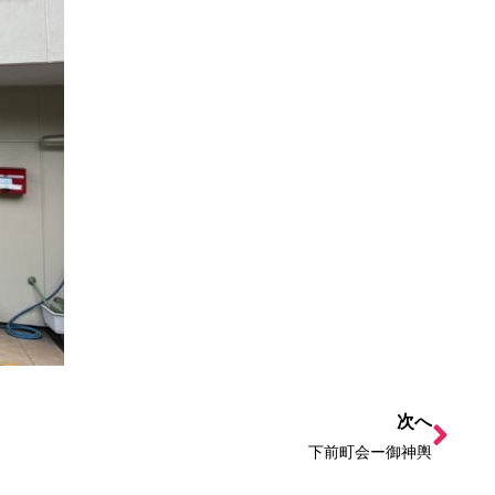
次へ
下前町会ー御神輿