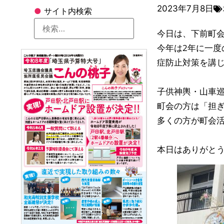
2023年7月8日
●
サイト内検索
今日は、下前町
今年は2年に一
症防止対策を講
子供神輿・山車
町会の方は「担
多くの方が町会
本日はありがと