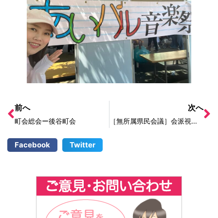
前へ
次へ
町会総会ー後谷町会
［無所属県民会議］会派視察ー県立高等学校の再編・再構築について
Facebook
Twitter