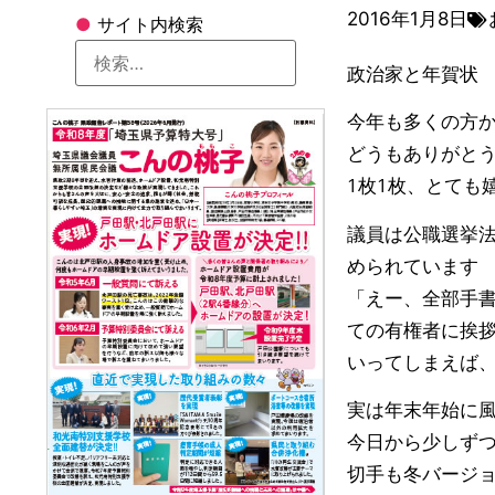
2016年1月8日
●
サイト内検索
政治家と年賀状
今年も多くの方
どうもありがと
1枚1枚、とても
議員は公職選挙
められています
「えー、全部手
ての有権者に挨
いってしまえば
実は年末年始に
今日から少しず
切手も冬バージ