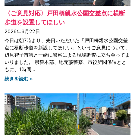
〈ご意見対応〉戸田橋親水公園交差点に横断
歩道を設置してほしい
2026年6月22日
今日は朝7時より、先日いただいた「戸田橋親水公園交差
点に横断歩道を新設してほしい」というご意見について、
辺見智子市議と一緒に警察による現場調査に立ち会ってま
いりました。 県警本部、地元蕨警察、市役所関係課とと
もに、1時間
続きを読む »