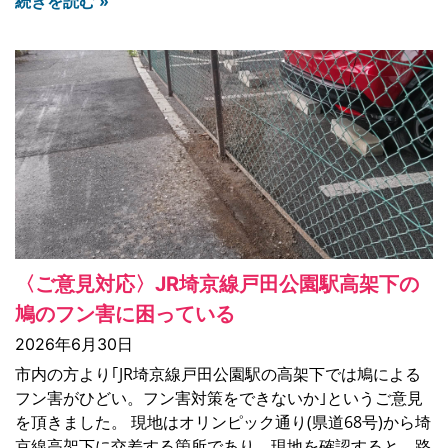
続きを読む »
〈ご意見対応〉JR埼京線戸田公園駅高架下の
鳩のフン害に困っている
2026年6月30日
市内の方より｢JR埼京線戸田公園駅の高架下では鳩による
フン害がひどい。フン害対策をできないか｣というご意見
を頂きました。 現地はオリンピック通り(県道68号)から埼
京線高架下に交差する箇所であり、現地を確認すると、路