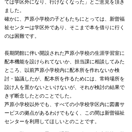
ては学区外に
なり、行けなくなった」とご意見を頂き
ました。
確かに、芦原小学校の子どもたちにとっては、新曽福
祉セ
ンターは学区外であり、そこまで本を借りに行く
のは困難
です。
長期閉館に伴い開設された芦原小学校の生涯学習室に
配本
機能を設けられてないか、担当課に相談してみた
ところ、
以前芦原小学校内に配本所を作れないか検
討・協議したが
、配本所を作るためには、常時場所を
設け人を置かないと
いけないが、それが検討の結果で
きず断念したとのことで
した。
芦原小学校以外でも、すべての小学校学区内に図書サ
ービ
スの拠点があるわけでもなく、この間は新曽福祉
センター
を利用してほしいとのことです。