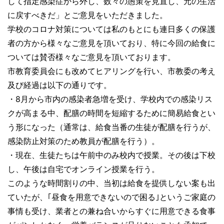
して指定感染症から外し、数々の愚策を見直し、元の生活
に戻すべきだ」とご意見をいただきました。
学校のコロナ対策については私のもとにも連日多くの保護
者の方から様々なご意見を頂いており、特に今回の給食に
ついては賛否様々なご意見を頂いております。
市教育委員会にも改めてヒアリングを行い、市教委の考え
及び経過は以下の通りです。
・8月から市内の感染者急増を受け、学校内での感染リス
クが高まる中、配膳の時間を短縮するために簡易給食とい
う形になった（通常は、給食当番の生徒が配膳を行うが、
感染防止対策のため教員が配膳を行う）。
・現在、生徒たちは午前中のみ校内で授業。その後は下校
し、午後は自宅でオンライン授業を行う。
このような時間割りの中、当初は給食を提供しない案も出
ていたが、｢昼食を用意できないので困る｣というご家庭の
事情も受け、業者との兼ね合いからすぐに用意できる食事