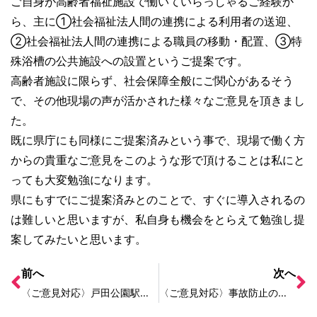
ご自身が高齢者福祉施設で働いていらっしゃるご経験か
ら、主に①社会福祉法人間の連携による利用者の送迎、
②社会福祉法人間の連携による職員の移動・配置、③特
殊浴槽の公共施設への設置というご提案です。
高齢者施設に限らず、社会保障全般にご関心があるそう
で、その他現場の声が活かされた様々なご意見を頂きまし
た。
既に県庁にも同様にご提案済みという事で、現場で働く方
からの貴重なご意見をこのような形で頂けることは私にと
っても大変勉強になります。
県にもすでにご提案済みとのことで、すぐに導入されるの
は難しいと思いますが、私自身も機会をとらえて勉強し提
案してみたいと思います。
前へ
次へ
〈ご意見対応〉戸田公園駅西口ロータリーの間接照明が切れている
〈ご意見対応〉事故防止のため、交差点(さいたま市)にカーブミラーを設置するなど安全対策をしてほしい