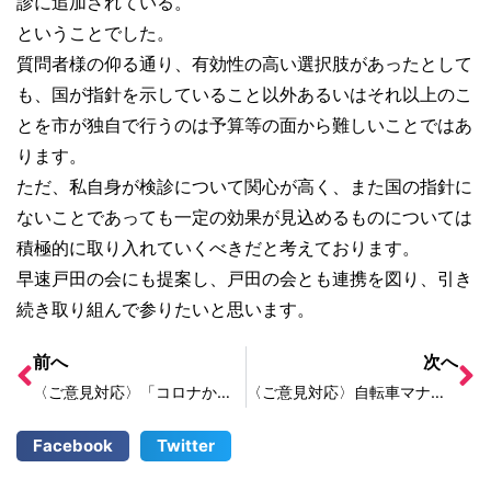
診に追加されている。
ということでした。
質問者様の仰る通り、有効性の高い選択肢があったとして
も、国が指針を示していること以外あるいはそれ以上のこ
とを市が独自で行うのは予算等の面から難しいことではあ
ります。
ただ、私自身が検診について関心が高く、また国の指針に
ないことであっても一定の効果が見込めるものについては
積極的に取り入れていくべきだと考えております。
早速戸田の会にも提案し、戸田の会とも連携を図り、引き
続き取り組んで参りたいと思います。
前へ
次へ
〈ご意見対応〉「コロナかな？」と思ったら、自覚症状があれば指定医療・検査医療機関へ、自覚症状がなければ（※濃厚接触者以外）無料検査を行っている薬局へ！
〈ご意見対応〉自転車マナーが悪い。市民が交通マナーを守って運転する環境整えていただきたい。
Facebook
Twitter