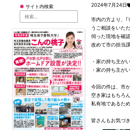
2024年7月24日
●
サイト内検索
市内の方より、
うご相談をいた
伺った現地を確
改めて市の担当
・家の持ち主が
・家の持ち主が
今回の件は、市
空き家はもちろ
私有地であるた
皆さんもお気づ