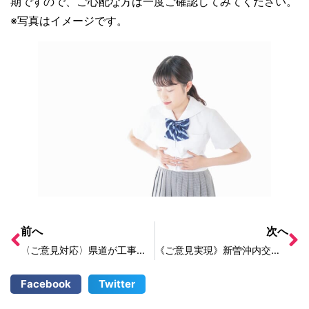
期ですので、ご心配な方は一度ご確認してみてください。
※写真はイメージです。
前へ
次へ
〈ご意見対応〉県道が工事されたが、段差ができており、大型車が通る際にうるさい
《ご意見実現》新曽沖内交差点が舗装されました！
Facebook
Twitter