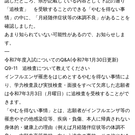
認したところ、県が記載している内容として下記の通り
「追検査」 を受験することのできる「やむを得ない事
情」の中に、「月経随伴症状等の体調不良」があることを
確認しました。
あまり知られていない可能性があるので、お知らせしま
す。
—
令和7年度入試についてのQ&A(令和7年1月30日更新)
Q9-11 追検査について教えてください
インフルエンザ罹患をはじめとするやむを得ない事情によ
り、学力検査及び実技検査・面接をすべて欠席した志願者
は令和7年3月3日（月曜日）に追検査を受検することがで
きます。
「やむを得ない事情」とは、志願者がインフルエンザ等の
罹患やその他感染症等、疾病・負傷、本人に帰責されない
身体的・健康上の理由（例えば月経随伴症状等の体調不