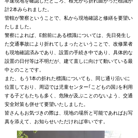
早速現地を確認したところ、根元から折れ曲がった標識が
計2本みられました。
管轄が警察ということで、私から現地確認と修繕を要望い
たしました。
警察によれば、E館前にある標識については、先日発生し
た交通事故により折れてしまったということで、改修業者
も現地確認済みであり、設置の手続き中であり、具体的な
設置の日付等は不明だが、建て直しに向けて動いている最
中とのことです。
また、もう1本の折れた標識についても、同じ通り沿いに
位置しており、周辺では児童センター｢こどもの国｣を利用
する子どもたちも多く、危険が及ぶことのないよう、交通
安全対策も併せて要望いたしました。
皆さんもお気づきの際は、現地の場所と可能であればお写
真を添えて、お知らせいただければ幸いです。