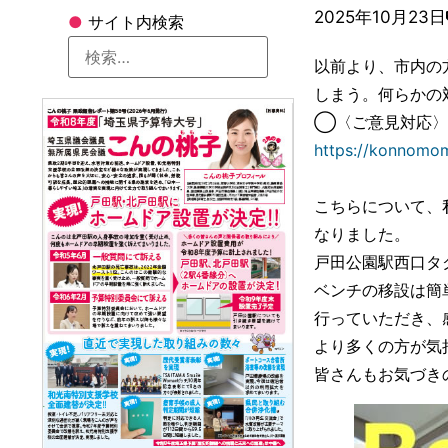
2025年10月23日
●
サイト内検索
以前より、市内の
しまう。何らかの
◯〈ご意見対応〉
https://konnomo
こちらについて、
なりました。
戸田公園駅西口タ
ベンチの移設は簡
行っていただき、
より多くの方が気
皆さんもお気づき