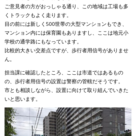
ご意見者の方がおっしゃる通り、この地域は工場も多
くト
ラックもよく走ります。
目の前には新しく500世帯の大型マンションもでき、
マ
ンション内には保育園もありますし、ここは地元小
学校の
通学路にもなっています。
比較的大きい交差点ですが、歩行者用信号がありませ
ん。
担当課に確認したところ、ここは市道ではあるもの
の、歩
行者用信号の設置は警察の管轄だそうです。
市とも相談しながら、設置に向けて取り組んでいきた
いと
思います。