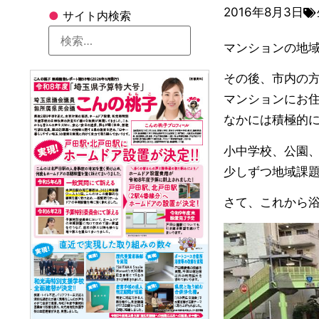
2016年8月3日
●
サイト内検索
マンションの地
その後、市内の
マンションにお
なかには積極的
小中学校、公園
少しずつ地域課
さて、これから