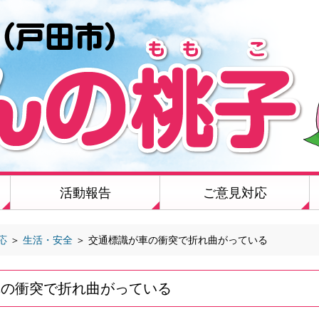
活動報告
ご意見対応
応
＞
生活・安全
＞
交通標識が車の衝突で折れ曲がっている
車の衝突で折れ曲がっている