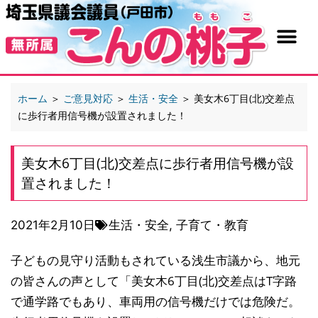
ホーム
＞
ご意見対応
＞
生活・安全
＞
美女木6丁目(北)交差点
に歩行者用信号機が設置されました！
美女木6丁目(北)交差点に歩行者用信号機が設
置されました！
2021年2月10日
生活・安全
,
子育て・教育
子どもの見守り活動もされている浅生市議から、地元
の皆さんの声として「美女木6丁目(北)交差点はT字路
で通学路でもあり、車両用の信号機だけでは危険だ。