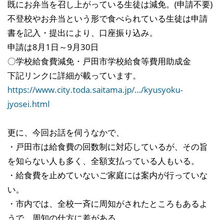
既にお弁当を召し上がっている生徒は減免。(申請不要)
不登校やお弁当という形で食べられている生徒は申請
書を記入・提出により、口座振り込み。
申請は8月1日～9月30日
〇学校給食費減免・戸田市学校給食等費用助成金
下記リンクに詳細が載っています。
https://www.city.toda.saitama.jp/…/kyusyoku-
jyosei.html
更に、今回お話を伺うなかで、
・戸田市は給食費の回数制に対応しているが、その旨
を知らない人も多く、全額支払っている人もいる。
・給食費を止めていないご家庭には案内が行っていな
い。
・市内では、全校一斉に周知がされたところもあるよ
うで、周知の仕方に差がある。