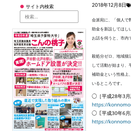
2018年12月8日
●
サイト内検索
会派宛に、「個人で
助金を新設してほ
し
お話を伺うと、市内
殺処分ゼロ、地域猫
して活動が始ま
り、
補助金という性格上
いるところです。
◯［平成28年3
https://konnom
◯［平成30年6
https://konnom