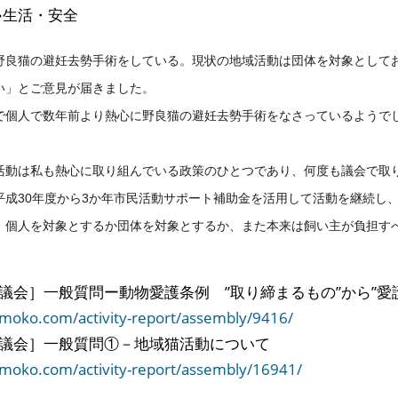
生活・安全
野良猫の避妊去勢手術をしている。現
状の地域活動は団体を対象として
い」とご意見が届きました。
で個人で数年前より熱心に野良猫の避
妊去勢手術をなさっているようで
活動は私も熱心に取り組んでいる政策
のひとつであり、何度も議会で取
平成30年度から3か年市民活動サポート補助金を活
用して活動を継続し
、個人を対象とするか団体を対象とす
るか、また本来は飼い主が負担す
月議会］一般質問ー動物愛護条例 ”取
り締まるもの”から”愛
omoko.com/
activity-report/assembly/
9416/
月議会］一般質問①－地域猫活動につい
て
omoko.com/
activity-report/assembly/
16941/