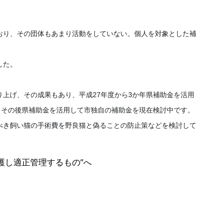
おり、その団体もあまり
活動をしていない。個人を対象とした補
した。
り上げ、その成果もあり
、平成27年度から3か年県補助金を活用
、その後県補助金を活用して市独自の
補助金を現在検討中です。
べき飼い猫の手術費を野
良猫と偽ることの防止策などを検討して
護し適正管理するもの”へ