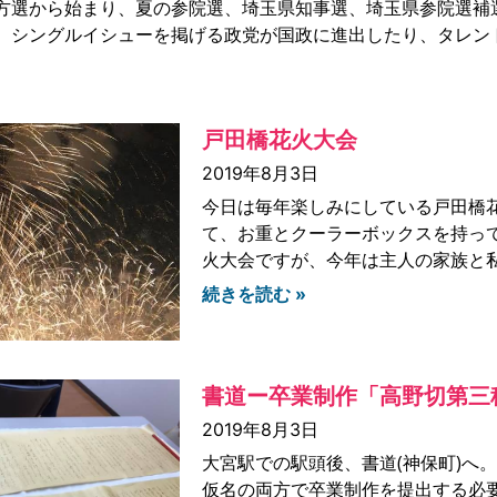
方選から始まり、夏の参院選、埼玉県知事選、埼玉県参院選補選と
、シングルイシューを掲げる政党が国政に進出したり、タレン
戸田橋花火大会
2019年8月3日
今日は毎年楽しみにしている戸田橋
て、お重とクーラーボックスを持っ
火大会ですが、今年は主人の家族と
続きを読む »
書道ー卒業制作「高野切第三
2019年8月3日
大宮駅での駅頭後、書道(神保町)へ
仮名の両方で卒業制作を提出する必