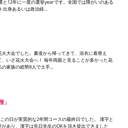
12年に一度の選挙yearです。全国では障がいのある
ト出身あるいは政治経
花火大会でした。書道から帰ってきて、浴衣に着替え
て、いざ花火大会へ！ 毎年両親と見ることが多かった花
私の家族の総勢8人で土手
種」
。この日が実質的な2年間コースの最終日でした。 漢字と
要があり、漢字は先日先生のOKを頂き提出できました