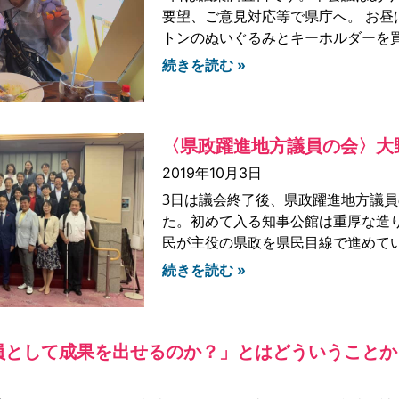
要望、ご意見対応等で県庁へ。 お
トンのぬいぐるみとキーホルダーを買
続きを読む »
〈県政躍進地方議員の会〉大
2019年10月3日
3日は議会終了後、県政躍進地方議
た。初めて入る知事公館は重厚な造
民が主役の県政を県民目線で進めて
続きを読む »
員として成果を出せるのか？」とはどういうことか