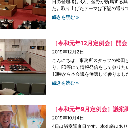
日の登壇者は3人、金野が所属する
た。取り上げたテーマは下記の通りです
続きを読む »
［令和元年12月定例会］開会
2019年12月2日
こんにちは、事務所スタッフの松田
り、FB等にて情報発信をして参りた
10時から本会議を傍聴して参りまし
続きを読む »
［令和元年9月定例会］議案
2019年10月4日
4日は議案調査日です。本会議はあ