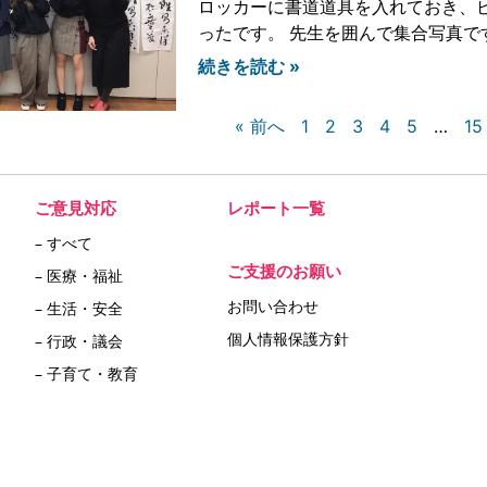
ロッカーに書道道具を入れておき、
ったです。 先生を囲んで集合写真で
続きを読む »
« 前へ
1
2
3
4
5
…
15
ご意見対応
レポート一覧
– すべて
ご支援のお願い
– 医療・福祉
お問い合わせ
– 生活・安全
個人情報保護方針
– 行政・議会
– 子育て・教育