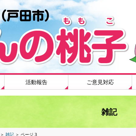
活動報告
ご意見対応
雑記
＞
雑記
＞
ページ 3